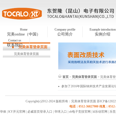
Home
Company profile
Example introduction
完美online（中国）
公司简介
实例介绍
Contact us
联系我们
完美体育登录页面
完美体育登录页面
首页
>
完美体育登录页面
> 完美体育
参加了2016年国际纳米技术产业发展
Copyright(c)2012-2024 版权所有：完美体育登录页面
苏ICP备12022
电话：0512-36827900 传真：0
华体
|
KY开元官网
|
必威首页登录入口
|
华球入口
|
ob电子竞技官网
|
ld乐动官网
|
乐竞