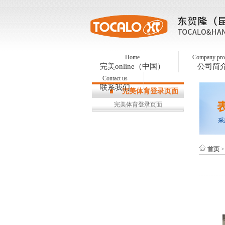
Home
Company prof
完美online（中国）
公司简
Contact us
联系我们
完美体育登录页面
完美体育登录页面
首页