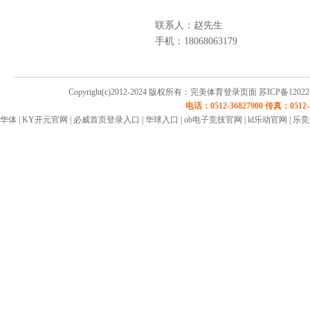
联系人：赵先生
手机：18068063179
Copyright(c)2012-2024 版权所有：完美体育登录页面
苏ICP备12022
电话：0512-36827900 传真：0
华体
|
KY开元官网
|
必威首页登录入口
|
华球入口
|
ob电子竞技官网
|
ld乐动官网
|
乐竞