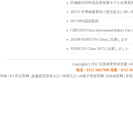
巴城鎮2020年高品質発展モデル企業受
2023/3 半導体業界向け受注拡大に伴
ISO 9001認証取得
CIBF2018 China International Battery
2018年SEMICON Chinaに出展します
SEMICON China 2017に出展しました
Copyright(c) 2012 完美体育登录页面 All rig
电话：0512-36827900 传真：05
华体
|
KY开元官网
|
必威首页登录入口
|
华球入口
|
ob电子竞技官网
|
ld乐动官网
|
乐竞