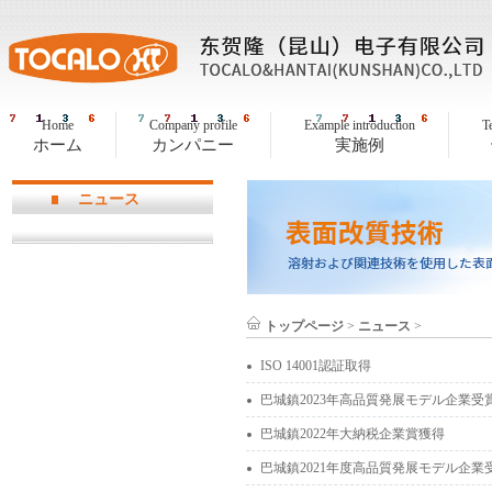
Home
Company profile
Example introduction
T
ホーム
カンパニー
実施例
ニュース
トップページ
>
ニュース
>
ISO 14001認証取得
巴城鎮2023年高品質発展モデル企業受
巴城鎮2022年大納税企業賞獲得
巴城鎮2021年度高品質発展モデル企業