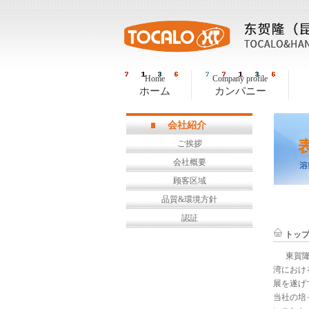
Home
Company profile
ホーム
カンパニー
会社紹介
ご挨拶
会社概要
顾客区域
品質&環境方針
認証
トッ
東賀隆（
湾におけ
展を遂げ
当社の培