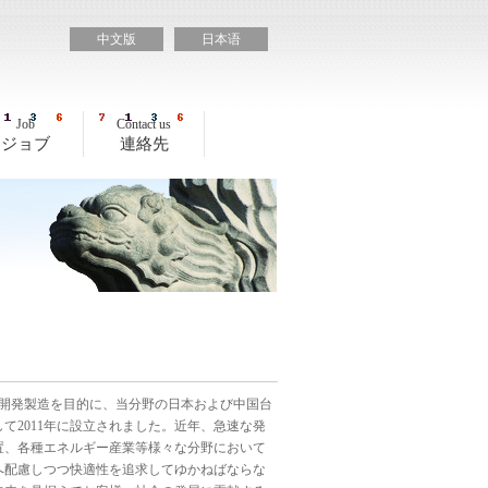
中文版
日本语
Job
Contact us
ジョブ
連絡先
開発製造を目的に、当分野の日本および中国台
2011年に設立されました。近年、急速な発
置、各種エネルギー産業等様々な分野において
へ配慮しつつ快適性を追求してゆかねばならな