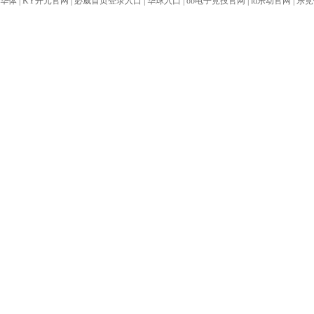
华体
|
KY开元官网
|
必威首页登录入口
|
华球入口
|
ob电子竞技官网
|
ld乐动官网
|
乐竞