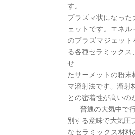
す。
プラズマ状になった
ェットです。エネルギ
のプラズマジェット
る各種セラミックス
せ
たサーメットの粉末
マ溶射法です。溶射
との密着性が高いの
普通の大気中で行う
別する意味で大気圧プ
なセラミックス材料