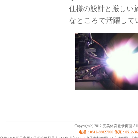
仕様の設計と厳しい施
なところで活躍して
Copyright(c) 2012 完美体育登录页面 All rig
电话：0512-36827900 传真：05